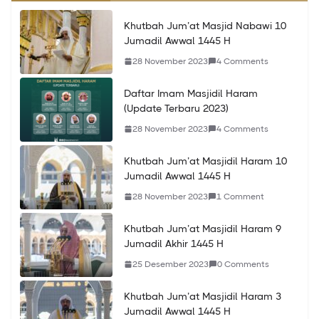
Khutbah Jum’at Masjid Nabawi 24
Khutbah Jum’at Masjid Nabawi 10
Jumadil Awwal 1445 H
Jumadil Awwal 1445 H
10 Desember 2023
0 Comments
28 November 2023
4 Comments
Khutbah Jum’at Masjidil Haram 9
Daftar Imam Masjidil Haram
Jumadil Akhir 1445 H
(Update Terbaru 2023)
25 Desember 2023
0 Comments
28 November 2023
4 Comments
Khutbah Jum’at Masjidil Haram 10
Jumadil Awwal 1445 H
28 November 2023
1 Comment
Khutbah Jum’at Masjidil Haram 9
Jumadil Akhir 1445 H
25 Desember 2023
0 Comments
Khutbah Jum’at Masjidil Haram 3
Jumadil Awwal 1445 H