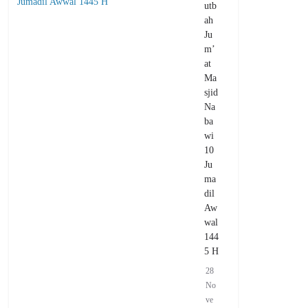
utb
ah
Ju
m’
at
Ma
sjid
Na
ba
wi
10
Ju
ma
dil
Aw
wal
144
5 H
28
No
ve