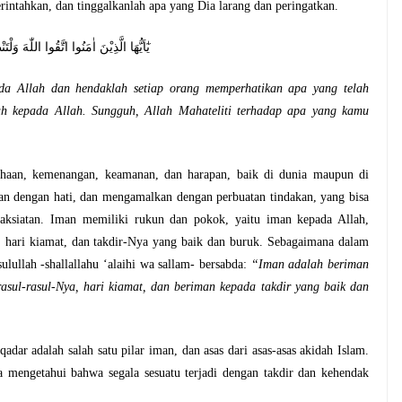
intahkan, dan tinggalkanlah apa yang Dia larang dan peringatkan.
ا اللّٰهَ ۗاِنَّ اللّٰهَ خَبِيْرٌ ۢبِمَا تَعْمَلُوْنَ
da Allah dan hendaklah setiap orang memperhatikan apa yang telah
lah kepada Allah. Sungguh, Allah Mahateliti terhadap apa yang kamu
dhaan, kemenangan, keamanan, dan harapan, baik di dunia maupun di
nan dengan hati, dan mengamalkan dengan perbuatan tindakan, yang bisa
aksiatan. Iman memiliki rukun dan pokok, yaitu iman kepada Allah,
a, hari kiamat, dan takdir-Nya yang baik dan buruk. Sebagaimana dalam
lullah -shallallahu ‘alaihi wa sallam- bersabda:
“Iman adalah beriman
rasul-rasul-Nya, hari kiamat, dan beriman kepada takdir yang baik dan
r adalah salah satu pilar iman, dan asas dari asas-asas akidah Islam.
 mengetahui bahwa segala sesuatu terjadi dengan takdir dan kehendak