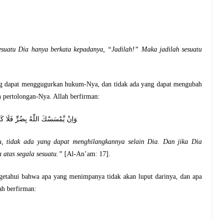
suatu Dia hanya berkata kepadanya, “Jadilah!” Maka jadilah sesuatu
ang dapat menggugurkan hukum-Nya, dan tidak ada yang dapat mengubah
n pertolongan-Nya. Allah berfirman:
بِخَيْرٍ فَهُوَ عَلٰى كُلِّ شَيْءٍ قَدِيْرٌ
, tidak ada yang dapat menghilangkannya selain Dia. Dan jika Dia
atas segala sesuatu.”
[Al-An’am: 17].
etahui bahwa apa yang menimpanya tidak akan luput darinya, dan apa
ah berfirman: