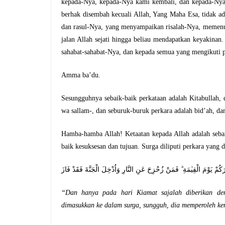
kepada-Nya, kepada-Nya kami kembali, dan kepada-Nya 
berhak disembah kecuali Allah, Yang Maha Esa, tidak 
dan rasul-Nya, yang menyampaikan risalah-Nya, memenu
jalan Allah sejati hingga beliau mendapatkan keyakina
sahabat-sahabat-Nya, dan kepada semua yang mengikuti 
Amma ba’du.
Sesungguhnya sebaik-baik perkataan adalah Kitabullah, 
wa sallam-, dan seburuk-buruk perkara adalah bid’ah, dan
Hamba-hamba Allah! Ketaatan kepada Allah adalah seba
baik kesuksesan dan tujuan. Surga diliputi perkara yang d
وَاِنَّمَا تُوَفَّوْنَ اُجُوْرَكُمْ يَوْمَ الْقِيٰمَةِ ۗ فَمَنْ زُحْزِحَ عَنِ النَّارِ وَاُدْخ
“Dan hanya pada hari Kiamat sajalah diberikan de
dimasukkan ke dalam surga, sungguh, dia memperoleh 