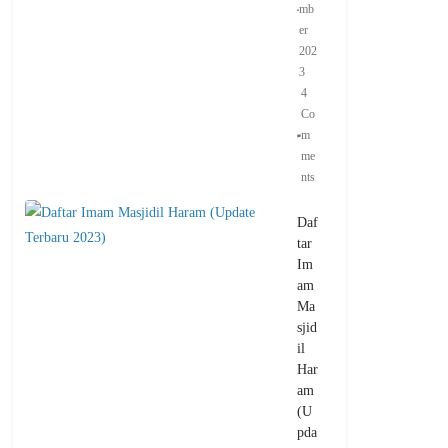
mb
er
202
3
4
Co
m
me
nts
Daf
tar
Im
am
Ma
sjid
il
Har
am
(U
pda