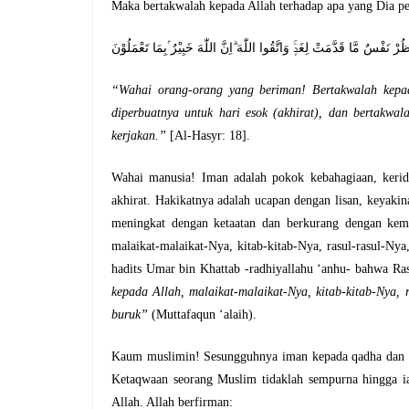
Maka bertakwalah kepada Allah terhadap apa yang Dia per
يٰٓاَيُّهَا الَّذِيْنَ اٰمَنُوا اتَّقُوا اللّٰهَ وَلْتَنْظُرْ نَفْسٌ مَّا قَدَّمَتْ لِغَدٍۚ وَاتَّقُو
“
Wahai orang-orang yang beriman! Bertakwalah kepa
diperbuatnya untuk hari esok (akhirat), dan bertakwa
kerjakan.
”
[Al-Hasyr: 18].
Wahai manusia! Iman adalah pokok kebahagiaan, keri
akhirat. Hakikatnya adalah ucapan dengan lisan, keyaki
meningkat dengan ketaatan dan berkurang dengan kem
malaikat-malaikat-Nya, kitab-kitab-Nya, rasul-rasul-Ny
hadits Umar bin Khattab -radhiyallahu ‘anhu- bahwa Rasu
kepada Allah, malaikat-malaikat-Nya, kitab-kitab-Nya, 
buruk”
(Muttafaqun ‘alaih).
Kaum muslimin! Sesungguhnya iman kepada qadha dan qada
Ketaqwaan seorang Muslim tidaklah sempurna hingga ia
Allah. Allah berfirman: