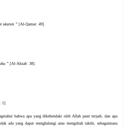
t ukuran.”
[Al-Qamar: 49].
laku.”
[Al-Ahzab: 38].
: 1].
etahui bahwa apa yang dikehendaki oleh Allah pasti terjadi, dan apa
 Tidak ada yang dapat menghalangi atau mengubah takdir, sebagaimana