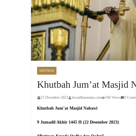
KHUTBAH
Khutbah Jum’at Masjid 
25 Desember 2023
fawaidharamain.com
160 Views
0 Comm
Khutbah Jum
’
at Masjid
Nabawi
9
J
u
mad
i
l
Akhir
1445 H
(22
Desember
2023)